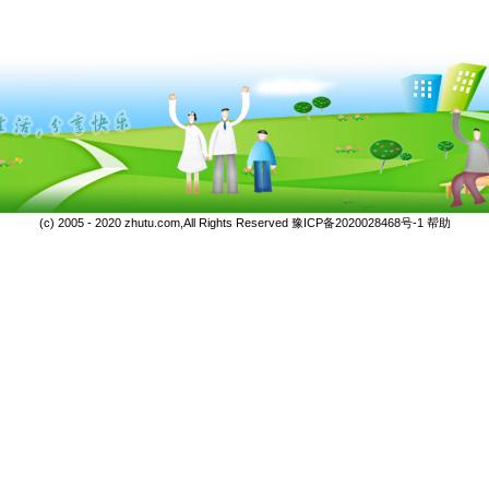
(c) 2005 - 2020 zhutu.com,All Rights Reserved
豫ICP备2020028468号-1
帮助