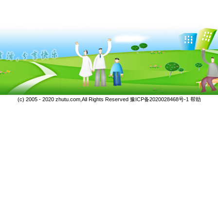
(c) 2005 - 2020 zhutu.com,All Rights Reserved
豫ICP备2020028468号-1
帮助