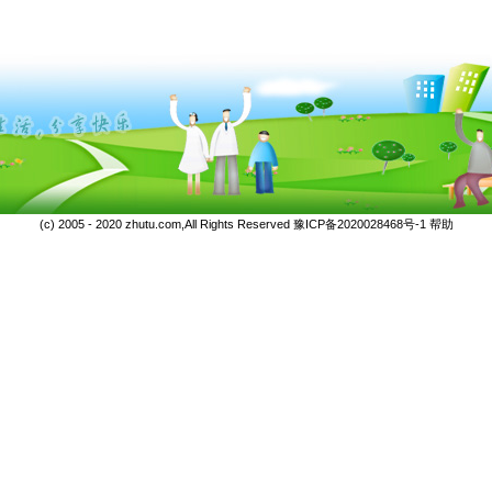
(c) 2005 - 2020 zhutu.com,All Rights Reserved
豫ICP备2020028468号-1
帮助