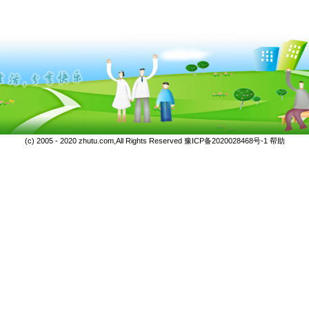
(c) 2005 - 2020 zhutu.com,All Rights Reserved
豫ICP备2020028468号-1
帮助