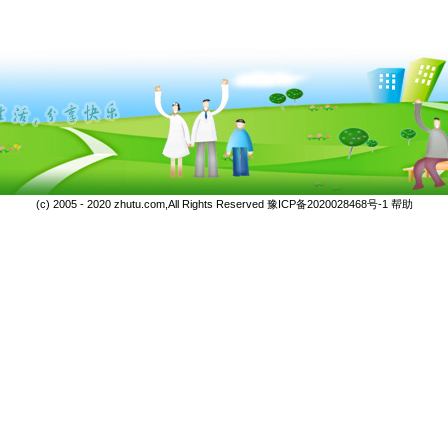
(c) 2005 - 2020 zhutu.com,All Rights Reserved
豫ICP备2020028468号-1
帮助