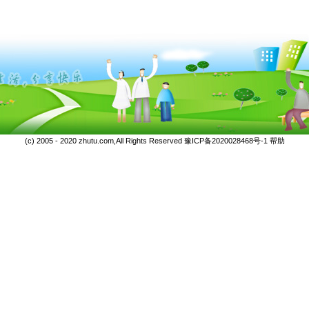
(c) 2005 - 2020 zhutu.com,All Rights Reserved
豫ICP备2020028468号-1
帮助