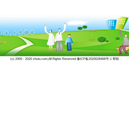
(c) 2005 - 2020 zhutu.com,All Rights Reserved
豫ICP备2020028468号-1
帮助