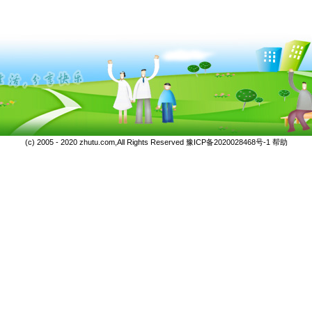
(c) 2005 - 2020 zhutu.com,All Rights Reserved
豫ICP备2020028468号-1
帮助