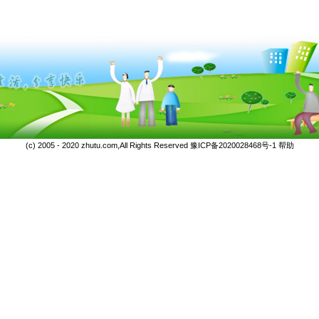
(c) 2005 - 2020 zhutu.com,All Rights Reserved
豫ICP备2020028468号-1
帮助