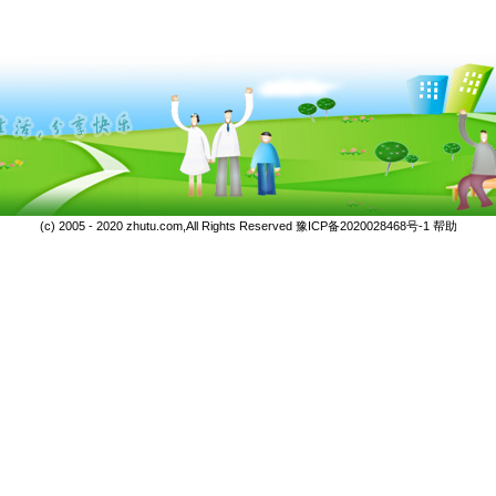
(c) 2005 - 2020 zhutu.com,All Rights Reserved
豫ICP备2020028468号-1
帮助