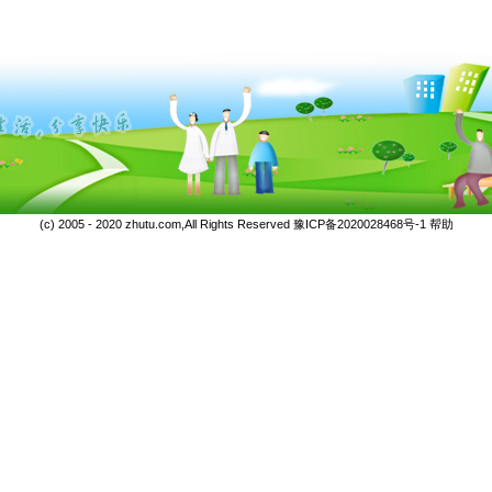
(c) 2005 - 2020 zhutu.com,All Rights Reserved
豫ICP备2020028468号-1
帮助